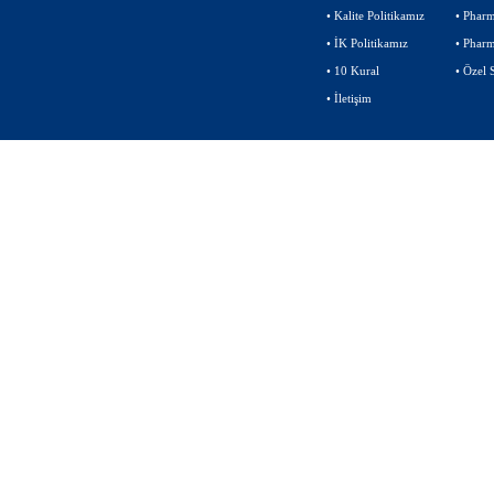
•
Kalite Politikamız
•
Pharm
•
İK Politikamız
•
Phar
•
10 Kural
•
Özel 
•
İletişim