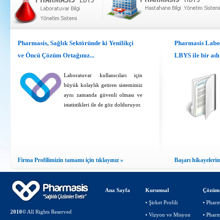
Pharmasis, Sağlık Sektöründe ki Yenilikçi
Pharmasis Labor
ve Öncü Çözüm Ortağınız...
LBYS ile bir adı
Laboratuvar kullanıcıları için
büyük kolaylık getiren sistemimiz
aynı zamanda güvenli olması ve
istatistikleri ile de göz dolduruyor.
Firma Profilimizin tamamı için tıklayınız »
Başarı hikayelerim
Ana Sayfa
Kurumsal
Çözüm 
•
Şirket Profili
•
Pharm
2010©
All Rights Reserved
•
Vizyon ve Misyon
•
Pharm